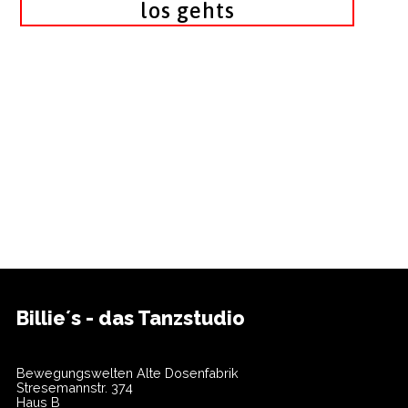
los gehts
Billie´s - das Tanzstudio
Bewegungswelten Alte Dosenfabrik
Stresemannstr. 374
Haus B